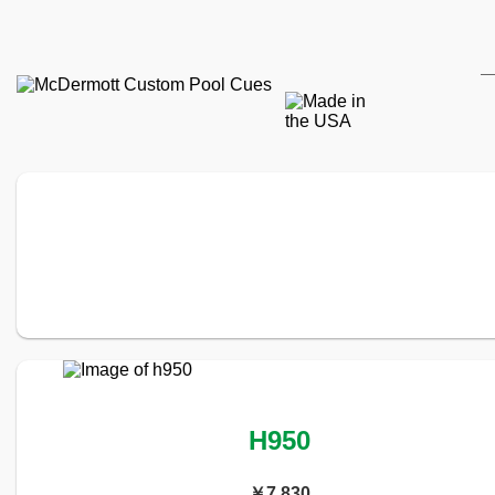
H950
￥7,830