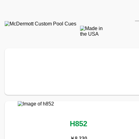
H852
￥8,230