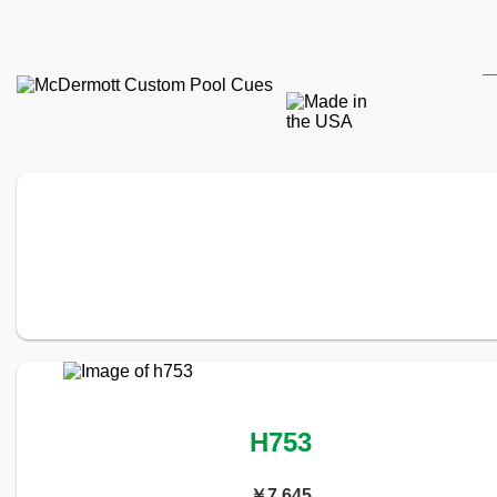
H753
￥7,645