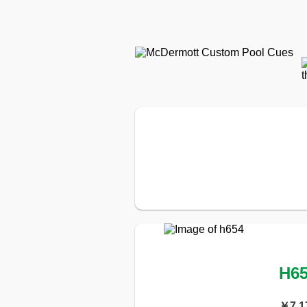
H6
￥7,1