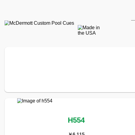
H554
￥6,115