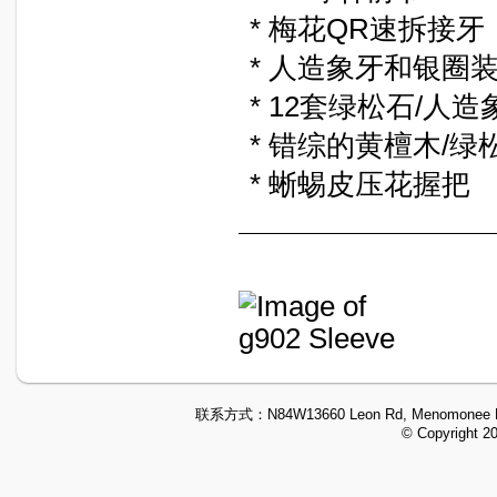
* 梅花QR速拆接牙
* 人造象牙和银圈
* 12套绿松石/人
* 错综的黄檀木/
* 蜥蜴皮压花握把
联系方式：
N84W13660 Leon Rd, Menomonee F
© Copyright 2